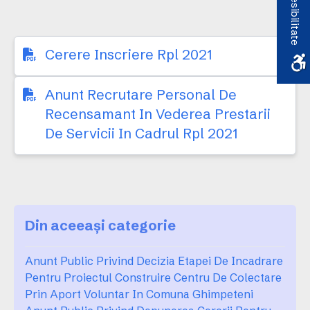
Accesibilitate
serviciilor aferente
RPL 2021
Cerere Inscriere Rpl 2021
Anunt Recrutare Personal De
Recensamant In Vederea Prestarii
De Servicii In Cadrul Rpl 2021
Din aceeași categorie
Anunt Public Privind Decizia Etapei De Incadrare
Pentru Proiectul Construire Centru De Colectare
Prin Aport Voluntar In Comuna Ghimpeteni