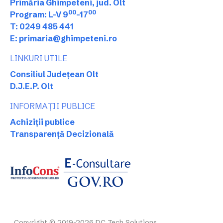
Primăria Ghimpeteni, jud. Olt
00
00
Program: L-V 9
-17
T: 0249 485 441
E: primaria@ghimpeteni.ro
LINKURI UTILE
Consiliul Județean Olt
D.J.E.P. Olt
INFORMAȚII PUBLICE
Achiziții publice
Transparență Decizională
Copyright © 2019-2026 DC Tech Solutions.