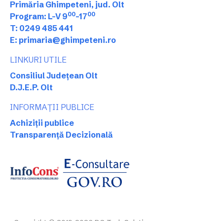
Primăria Ghimpeteni, jud. Olt
00
00
Program: L-V 9
-17
T: 0249 485 441
E: primaria@ghimpeteni.ro
LINKURI UTILE
Consiliul Județean Olt
D.J.E.P. Olt
INFORMAȚII PUBLICE
Achiziții publice
Transparență Decizională