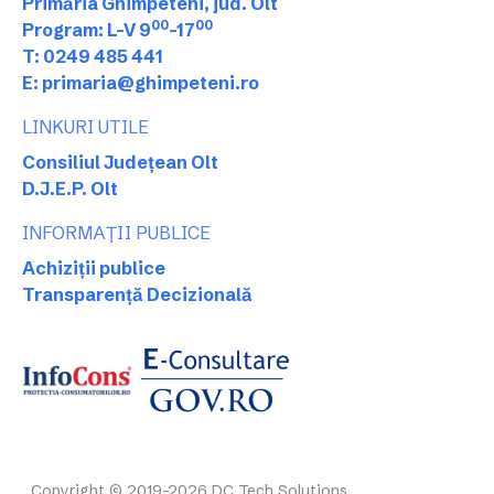
Primăria Ghimpeteni, jud. Olt
00
00
Program: L-V 9
-17
T: 0249 485 441
E: primaria@ghimpeteni.ro
LINKURI UTILE
Consiliul Județean Olt
D.J.E.P. Olt
INFORMAȚII PUBLICE
Achiziții publice
Transparență Decizională
Copyright © 2019-2026 DC Tech Solutions.