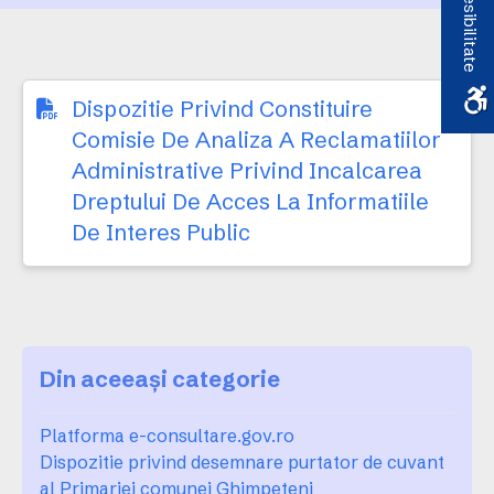
Accesibilitate
incalcarea dreptului de
acces la informatiile de
interes public
Dispozitie Privind Constituire
Comisie De Analiza A Reclamatiilor
Administrative Privind Incalcarea
Dreptului De Acces La Informatiile
De Interes Public
Din aceeași categorie
Platforma e-consultare.gov.ro
Dispozitie privind desemnare purtator de cuvant
al Primariei comunei Ghimpeteni