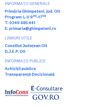
INFORMAȚII GENERALE
Primăria Ghimpeteni, jud. Olt
00
00
Program: L-V 9
-17
T: 0249 485 441
E: primaria@ghimpeteni.ro
LINKURI UTILE
Consiliul Județean Olt
D.J.E.P. Olt
INFORMAȚII PUBLICE
Achiziții publice
Transparență Decizională